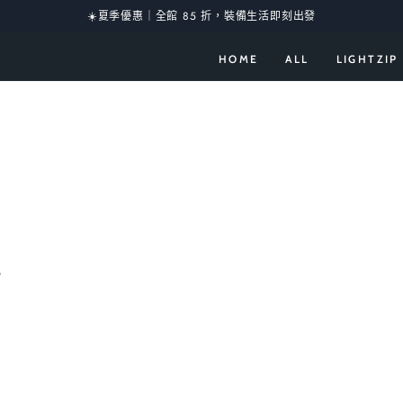
☀️夏季優惠｜全館 85 折，裝備生活即刻出發
HOME
ALL
LIGHTZIP
？