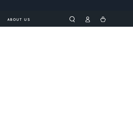
購
登
物
ABOUT US
入
車