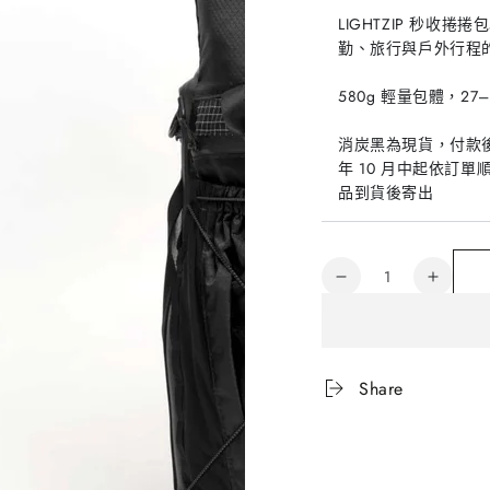
LIGHTZIP 秒
勤、旅行與戶外行程
580g 輕量包體，2
消炭黑為現貨，付款後
年 10 月中起依訂
品到貨後寄出
數
LIGHTZIP
LIGHT
量
秒
秒
收
收
捲
捲
Share
捲
捲
包
包
數
數
量
量