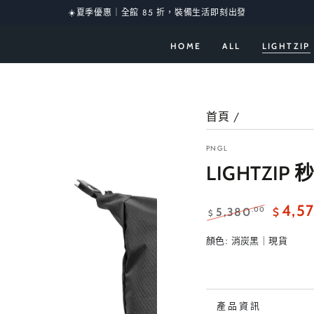
☀️夏季優惠｜全館 85 折，裝備生活即刻出發
HOME
ALL
LIGHTZIP
首頁
/
PNGL
LIGHTZIP
4,5
.00
5,380
$
$
正
特
顏色:
消炭黑｜現貨
常
賣
價
價
格
格
產品資訊