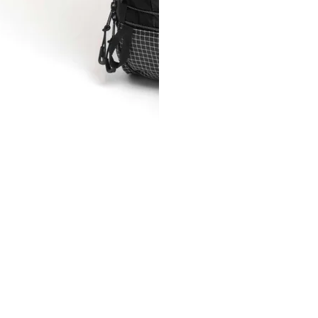
減
增
少
加