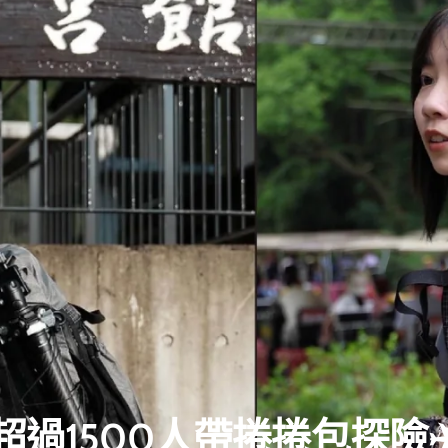
超過1500人帶捲捲包探險✈