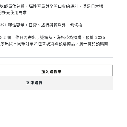
無
購・
或
10
無
完
或
法
10
無
收捲捲包以輕量化包體、彈性容量與全開口收納設計，滿足日常通
月
法
無
供
月
法
中
供
法
的多元使用需求
貨
中
供
出
貨
供
出
貨
貨
貨
貨
7–32L 彈性容量，日常、旅行與輕戶外一包切換
 2 個工作日內寄出；迷霧灰、海松茶為預購，預計 2026
單順序出貨。同筆訂單若包含現貨與預購商品，將一併於預購商
加入購物車
ZIP
立即購買