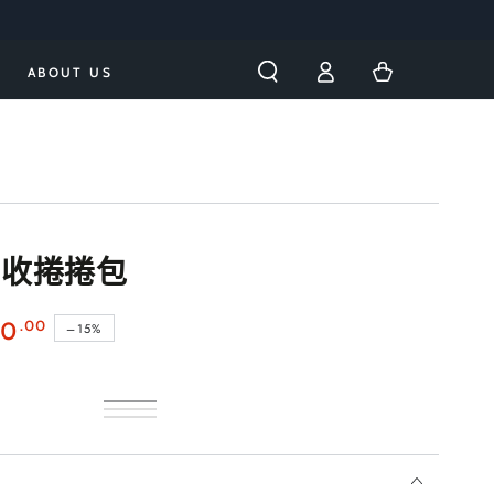
購
登
物
ABOUT US
入
車
 秒收捲捲包
.00
70
–15%
消
子
迷
子
炭
類
海
子
霧
類
櫸
子
黑
已
松
類
灰
已
木
類
｜
售
茶
已
｜
售
褐
已
現
完
｜
售
預
完
｜
售
貨
或
預
完
購・
或
售
完