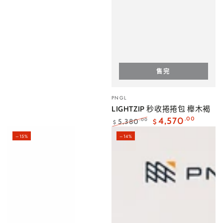
售完
小
PNGL
販：
LIGHTZIP 秒收捲捲包 櫸木褐
4,570
.00
5,380
.00
$
$
正
特
–15%
–14%
常
賣
價
價
格
格