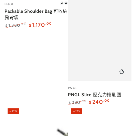
小
PNGL
迷
海
販：
Packable Shoulder Bag 可收納
霧
松
肩背袋
灰
茶
1,170
.00
1,380
.00
$
$
正
特
常
賣
價
價
格
格
小
PNGL
販：
PNGL Slice 壓克力鑰匙圈
240
.00
280
.00
$
$
正
特
–17%
–17%
常
賣
價
價
格
格