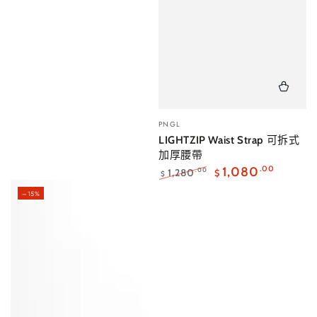
小
PNGL
販：
LIGHTZIP Waist Strap 可拆式
加厚腰帶
1,080
.00
1,280
.00
$
$
正
特
–15%
常
賣
價
價
格
格