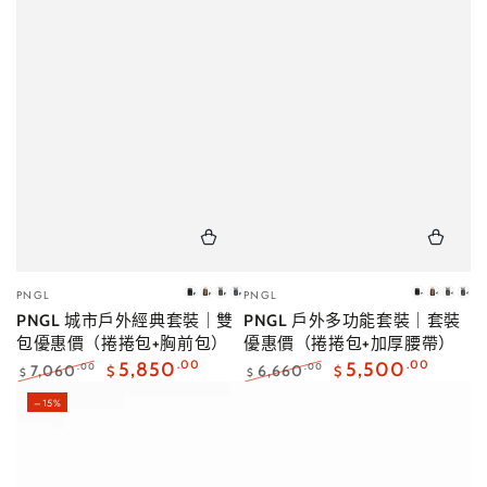
小
小
PNGL
PNGL
消
櫸
海
迷
消
櫸
海
迷
販：
販：
PNGL 城市戶外經典套裝｜雙
PNGL 戶外多功能套裝｜套裝
炭
木
松
霧
炭
木
松
霧
包優惠價（捲捲包+胸前包）
優惠價（捲捲包+加厚腰帶）
黑
褐
茶
灰
黑
褐
茶
灰
｜
｜
｜
｜
｜
｜
｜
｜
5,850
.00
5,500
.00
7,060
6,660
.00
.00
$
$
$
$
現
售
預
預
現
售
預
預
正
特
正
特
–15%
常
賣
常
賣
貨
完
購・
購・
貨
完
購・
購
價
價
價
價
10
10
10
10
格
格
格
格
月
月
月
月
中
中
中
中