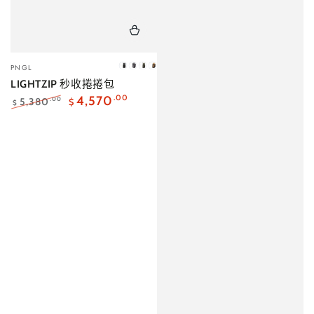
小
PNGL
消
迷
海
櫸
販：
LIGHTZIP 秒收捲捲包
炭
霧
松
木
黑
灰
茶
褐
4,570
.00
5,380
.00
$
$
｜
｜
｜
｜
正
特
常
賣
現
預
預
售
價
價
貨
購・
購・
完
格
格
10
10
月
月
中
中
出
出
貨
貨