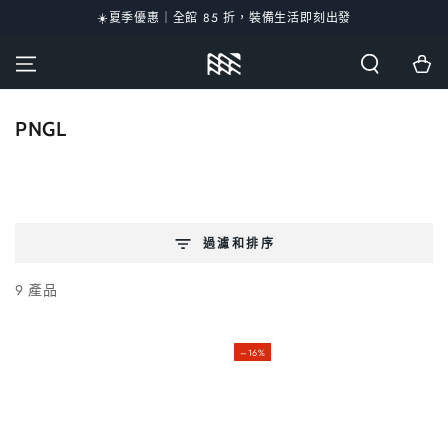
☀️夏季優惠｜全館 85 折，裝備生活即刻出發
跳到內容
購
物
車
收
PNGL
藏:
過濾和排序
9 產品
–16%