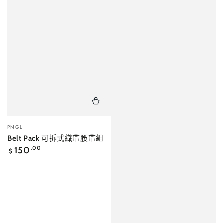
小
PNGL
販：
Belt Pack 可拆式織帶腰帶組
正
150
.00
$
常
價
格