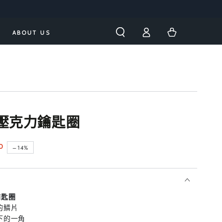
購
登
物
ABOUT US
入
車
ce 壓克力鑰匙圈
0
–14%
力鑰匙圈
的鱗片
下的一角