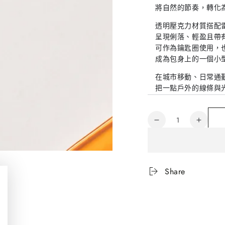
將自然的節奏，轉化
透明壓克力材質搭配
呈現俐落、輕盈且帶
可作為鑰匙圈使用，
成為包身上的一個小
在城市移動、日常通
把一點戶外的線條與
A slice of light, car
數
PNGL
PNGL
量
Slice
Slice
壓
壓
克
克
Share
力
力
鑰
鑰
匙
匙
圈
圈