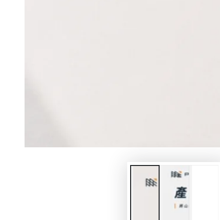
模
態
1
開
放
媒
體