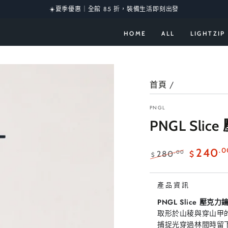
☀️夏季優惠｜全館 85 折，裝備生活即刻出發
HOME
ALL
LIGHTZIP
首頁
/
PNGL
PNGL Sli
.0
240
.00
280
$
$
正
特
常
賣
產品資訊
價
價
格
格
PNGL Slice 壓克
取形於山稜與穿山甲
捕捉光穿過林間時留