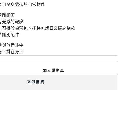
為可隨身攜帶的日常物件
雷雕細節
有光感的輪廓
也可掛於後背包、托特包或日常隨身袋款
型識別配件
勤與旅行途中
光，掛在身上
ried with you.
加入購物車
立即購買