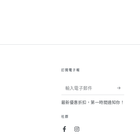
訂閱電子報
輸
入
最新優惠折扣，第一時間通知你！
電
子
社群
郵
Facebook
Instagram
件