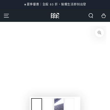
☀️夏季優惠｜全館 85 折，裝備生活即刻出發
跳到內容
購
物
車
跳轉到產品訊息
在
模
態
1
開
放
媒
體