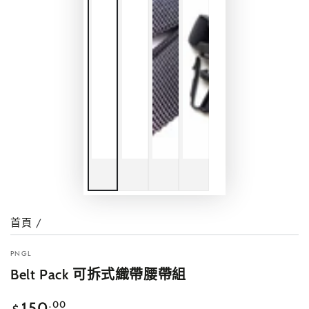
首頁
/
PNGL
Belt Pack 可拆式織帶腰帶組
正
.00
150