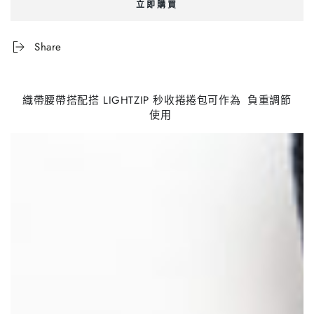
立即購買
拆
拆
式
式
織
織
Share
帶
帶
腰
腰
帶
帶
織帶腰帶搭配搭 LIGHTZIP 秒收捲捲包可作為
負重調節
使用
組
組
數
數
量
量
減
增
少
加