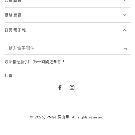
支援服務
聯絡資訊
訂閱電子報
輸
入
最新優惠折扣，第一時間通知你！
電
子
社群
郵
Facebook
Instagram
件
支
付
© 2026,
PNGL 穿山甲
. All rights reserved.
方