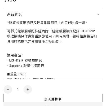
$
常
價
格
產品資訊
*購買秒收捲捲包及輕量化胸前包，內皆已附贈一組*
可拆式織帶腰帶配件組內附一組織帶腰帶搭配搭 LIGHTZIP
秒收捲捲包作為負重調節使用，同時內附一組彈性束繩及扣
具用於捲捲包之使用情境切換組裝。
適用產品：
• LIGHTZIP 秒收捲捲包
• Sacoche 輕量化胸前包
◼︎重量：20g
◼︎配件：Woojin 塑料件（韓國）
數
Belt
Belt
量
Pack
Pack
加入購物車
可
可