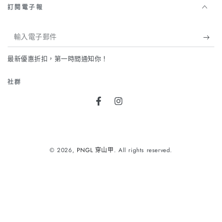
訂閱電子報
輸
入
最新優惠折扣，第一時間通知你！
電
子
社群
郵
Facebook
Instagram
件
支
付
© 2026,
PNGL 穿山甲
. All rights reserved.
方
式