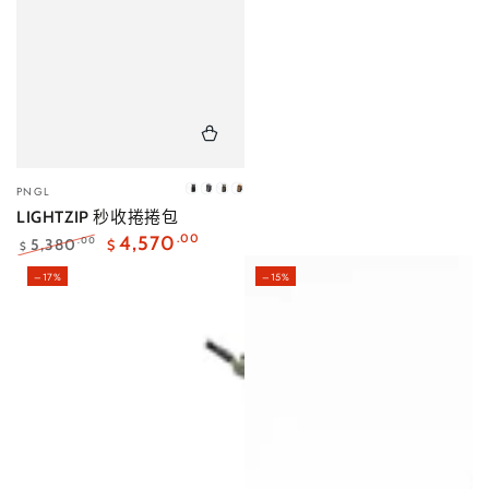
出
出
貨
貨
小
PNGL
消
迷
海
櫸
販：
LIGHTZIP 秒收捲捲包
炭
霧
松
木
黑
灰
茶
褐
4,570
.00
5,380
.00
$
$
｜
｜
｜
｜
正
特
–17%
–15%
常
賣
現
預
預
售
價
價
貨
購・
購・
完
格
格
10
10
月
月
中
中
出
出
貨
貨