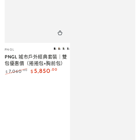
小
PNGL
消
櫸
海
迷
販：
PNGL 城市戶外經典套裝｜雙
炭
木
松
霧
包優惠價（捲捲包+胸前包）
黑
褐
茶
灰
｜
｜
｜
｜
5,850
.00
7,060
.00
$
$
現
售
預
預
正
特
常
賣
貨
完
購・
購・
價
價
10
10
格
格
月
月
中
中
出
出
貨
貨