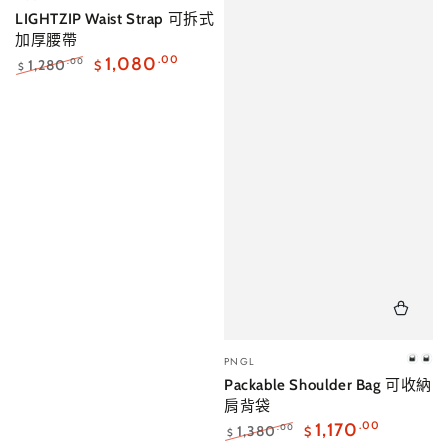
販：
LIGHTZIP Waist Strap 可拆式
加厚腰帶
1,080
.00
1,280
.00
$
$
正
特
常
賣
價
價
格
格
小
PNGL
迷
海
販：
Packable Shoulder Bag 可收納
霧
松
肩背袋
灰
茶
1,170
.00
1,380
.00
$
$