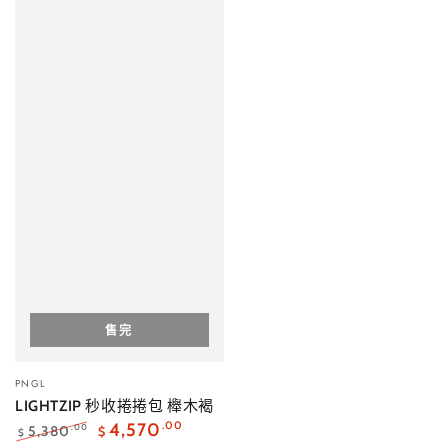
售完
小
PNGL
販：
LIGHTZIP 秒收捲捲包 櫸木褐
4,570
.00
5,380
.00
$
$