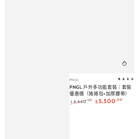
小
PNGL
消
櫸
海
迷
販：
PNGL 戶外多功能套裝｜套裝
炭
木
松
霧
優惠價（捲捲包+加厚腰帶）
黑
褐
茶
灰
｜
｜
｜
｜
5,500
.00
6,660
.00
$
$
現
售
預
預
正
特
常
賣
貨
完
購・
購
價
價
10
10
格
格
月
月
中
中