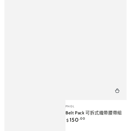
小
PNGL
販：
Belt Pack 可拆式織帶腰帶組
正
150
.00
$
常
價