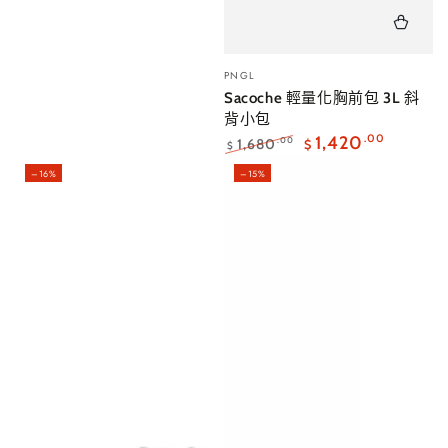
小
PNGL
販：
Sacoche 輕量化胸前包 3L 斜
背小包
1,420
.00
1,680
.00
$
$
正
特
–16%
–15%
常
賣
價
價
格
格