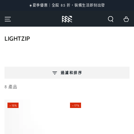
☀️夏季優惠｜全館 85 折，裝備生活即刻出發
跳到內容
購
物
車
收
LIGHTZIP
藏:
過濾和排序
8 產品
–15%
–17%